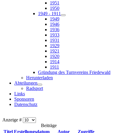
1951
1950
1949 - 1911
1949
1946
1936
1933
1931
1929
1921
1920
1914
1911
Gründung des Turnvereins Friedewald
Herunterladen
Abteilungen
Radsport
Links
Sponsoren
Datenschutz
Anzeige #
Beiträge
Titel
Erstellungsdatum
Autor
Zugriffe