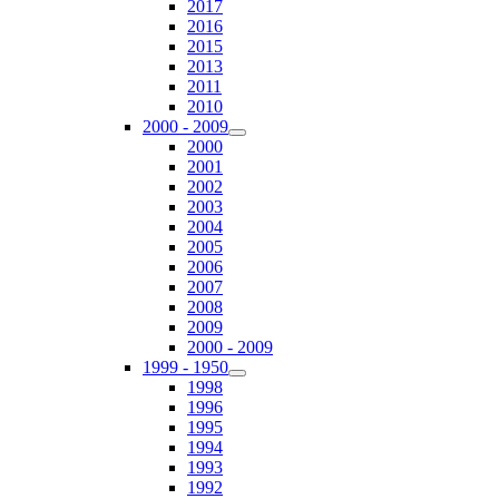
2017
2016
2015
2013
2011
2010
2000 - 2009
2000
2001
2002
2003
2004
2005
2006
2007
2008
2009
2000 - 2009
1999 - 1950
1998
1996
1995
1994
1993
1992